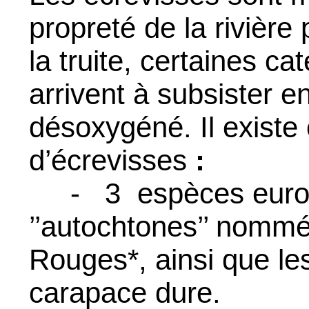
propreté de la rivière
la truite, certaines ca
arrivent à subsister e
désoxygéné. Il ex
iste
d’écrevisses
:
-
3
espèces
euro
’’autochtones’’ nommée
Rouges*, ainsi que le
carapace dure.