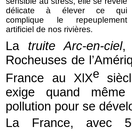
sensible au stress, elle se révèle
délicate à élever ce qui
complique le repeuplement
artificiel de nos rivières.
La
truite Arc-en-ciel
,
Rocheuses de l’Amériqu
e
France au
XlX
sièc
exige quand même
pollution pour se dével
La France,
avec 5