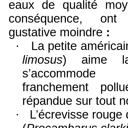
eaux de qualité mo
conséquence, ont
gustative moindre
:
La petite américai
·
limosus
) aime l
s’accommode
franchement poll
répandue
sur tout no
L’écrevisse rouge 
·