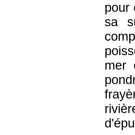
pour 
sa s
com
pois
mer 
pondr
frayè
rivi
d'épu