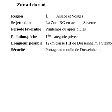
Zinsel
du sud
Région
1
Alsace et Vosges
Se jette dans
La Zorn RG en aval de Saverne
Période favorable
Printemps ou après pluies
ère
Pollution/pêche
1
catégorie privée
Longueur possible
12km classe
I II
de Dosseinheim à Steinbo
Sécurité
Portage au moulin de Dosseinheim