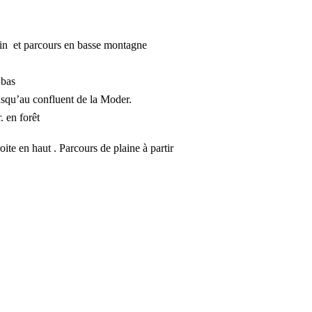
in
et parcours en basse montagne
 bas
usqu’au confluent de la Moder.
. en forêt
roite en
haut .
Parcours de plaine à partir