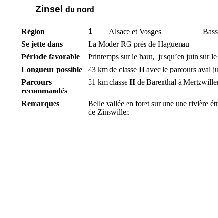
Zinsel
du nord
Région
1
Alsace et Vosges
Bass
Se jette dans
La Moder RG près de Haguenau
Période favorable
Printemps sur le haut,
jusqu’en juin sur le
Longueur possible
43 km de classe
II
avec le parcours aval j
Parcours
31 km classe
II
de Barenthal à Mertzwiller
recommandés
Remarques
Belle vallée en foret sur une une rivière ét
de Zinswiller.