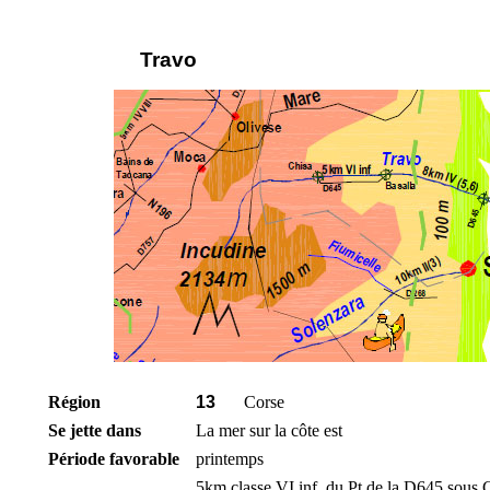
Travo
Région
13
Corse
Se jette dans
La mer sur la côte est
Période favorable
printemps
5km classe VI inf. du Pt de la D645 sous 