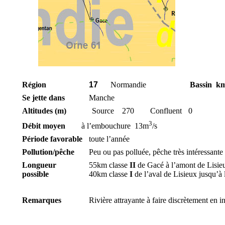
Région
17
Normandie
Bassin
k
Se jette dans
Manche
Altitudes (m)
Source
270
Confluent
0
3
Débit moyen
à l’embouchure
13m
/s
Période favorable
toute l’année
Pollution/pêche
Peu ou pas polluée, pêche très intéressante
Longueur
55km classe
II
de Gacé à l’amont de Lisie
possible
40km classe
I
de l’aval de Lisieux jusqu’à 
Remarques
Rivière attrayante à faire discrètement en i