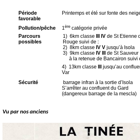
Période
Printemps et été sur fonte des neig
favorable
ère
Pollution/
pêche
1
catégorie
privée
Parcours
1)
6km classe
III IV
de St Etienne d
possibles
Rouge suivi de :
2)
8km classe
IV V
jusqu’à Isola
3)
9km classe
IV
III
de St Sauveur
à la retenue de
Bancairon
suivi
4)
13km classe
III
jusqu’au conflue
Var
Sécurité
barrage
infran
à la sortie d’Isola
S’arrêter au confluent du Gard
(dangereux barrage de la
mescla
)
Vu par nos anciens